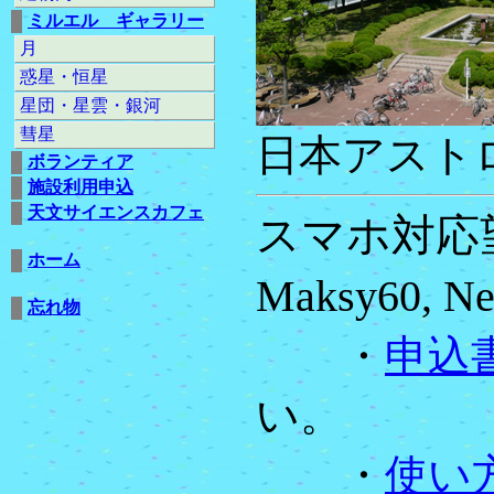
ミルエル ギャラリー
月
惑星・恒星
星団・星雲・銀河
彗星
日本アストロ
ボランティア
施設利用申込
天文サイエンスカフェ
スマホ対応望遠
ホーム
Maksy60,
忘れ物
・
申込
い。
・
使い