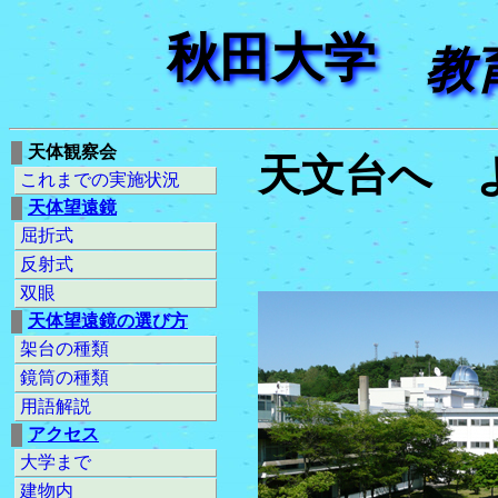
秋田大学
教
天体観察会
天文台へ 
これまでの実施状況
天体望遠鏡
屈折式
反射式
双眼
天体望遠鏡の選び方
架台の種類
鏡筒の種類
用語解説
アクセス
大学まで
建物内