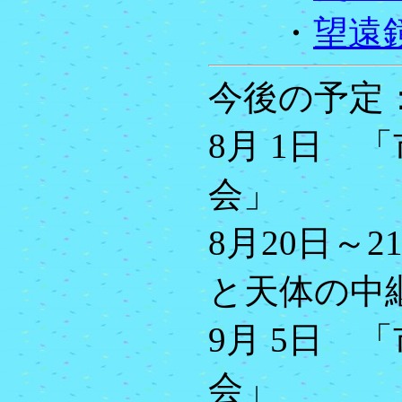
・
望遠
今後の予定
8月 1日 
会」
8月20日～
と天体の中
9月 5日 
会」